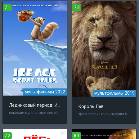
7.1
7.2
мультфильмы 2022
мультфильмы 2019
Ледниковый период: Истории Скрата
Король Лев
комедия,мультфильм,семейный,короткометражка
драма,приключения,мультфильм,семейный,мюзикл
7.2
8.1