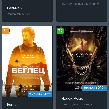
фантастика,приключения,боевик,фэнтези,мультфильм,семейный
Пальма 2
драма,семейный
6.1
7.2
фильмы 2024
фильмы 2022
Чужой: Ромул
триллер,фантастика,ужасы
Беглец