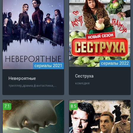
сериалы 2022
сериалы 2021
Сеструха
Невероятные
комедия
триллер,драма,фантастика,боевик,фэнтези
7.1
8.5