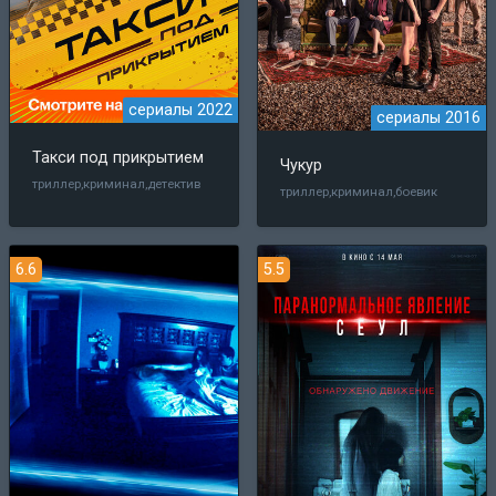
сериалы 2022
сериалы 2016
Такси под прикрытием
Чукур
триллер,криминал,детектив
триллер,криминал,боевик
6.6
5.5