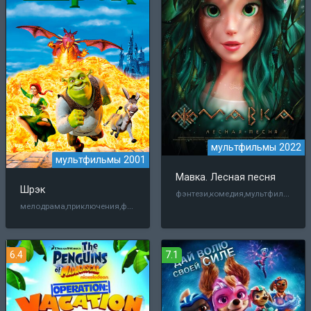
мультфильмы 2022
мультфильмы 2001
Мавка. Лесная песня
Шрэк
фэнтези,комедия,мультфильм
мелодрама,приключения,фэнтези,комедия,мультфильм,семейный
6.4
7.1