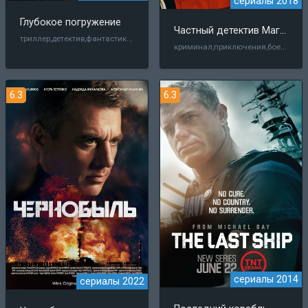
сериалы 2018
Глубокое погружение
Частный детектив Магнум
триллер,детектив,фантастика,приключения,боевик,ужасы
криминал,приключения,боевик
6.3
6.3
сериалы 2014
сериалы 2022