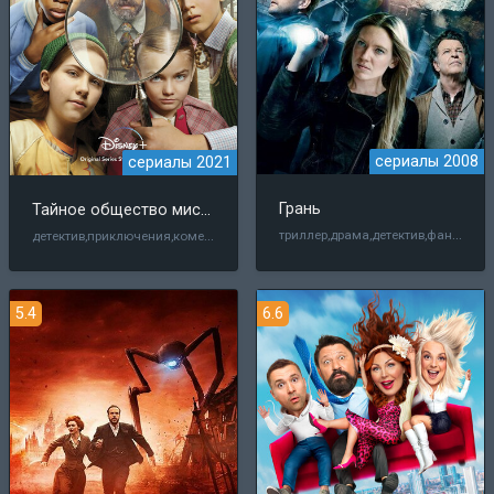
сериалы 2008
сериалы 2021
Грань
Тайное общество мистера Бенедикта
триллер,драма,детектив,фантастика
детектив,приключения,комедия,семейный
5.4
6.6