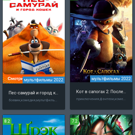
мультфильмы 2022
мультфильмы 2022
Кот в сапогах 2: Последнее желание
Пес-самурай и город кошек
приключения,фэнтези,комедия,мультфильм
боевик,комедия,мультфильм,семейный
8.2
7.2