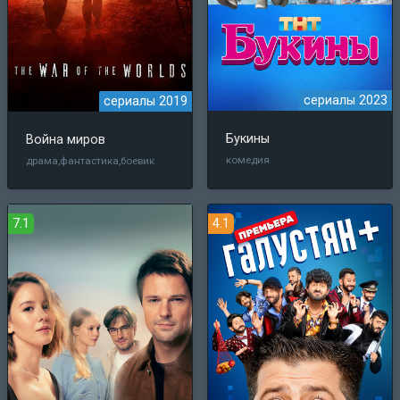
сериалы 2023
сериалы 2019
Букины
Война миров
комедия
драма,фантастика,боевик
7.1
4.1