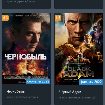
триллер,драма,боевик
6.3
6.5
сериалы 2022
фильмы 2022
Чернобыль
Чёрный Адам
фантастика,приключения,боевик,фэнтези
драма,детектив,история