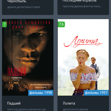
Последний корабль
Чернобыль
триллер,драма,фантастика,боевик,военный
драма,детектив,история
7
7.6
фильмы 1998
фильмы 1997
Падший
Лолита
триллер,драма,криминал,детектив,боевик,фэнтези
драма,мелодрама