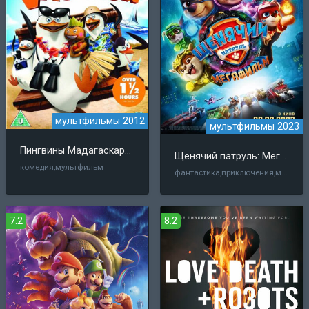
мультфильмы 2012
мультфильмы 2023
Пингвины Мадагаскара: Операция «Отпуск»
Щенячий патруль: Мегафильм
комедия,мультфильм
фантастика,приключения,мультфильм,детский
7.2
8.2