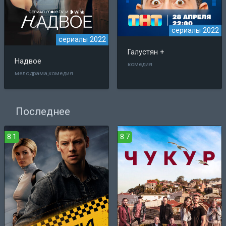
сериалы 2022
сериалы 2022
Галустян +
Надвое
комедия
мелодрама,комедия
Последнее
8.1
8.7