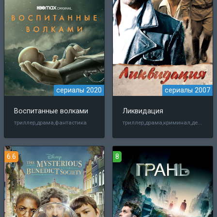
сериалы 2020
сериалы 2007
Воспитанные волками
Ликвидация
триллер,драма,криминал,детектив
триллер,драма,фантастика
6.6
8