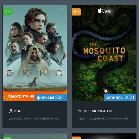
7.7
6.5
фильмы 2021
сериалы 2021
Дюна
Берег москитов
драма,фантастика,приключения,боевик
триллер,драма,приключения