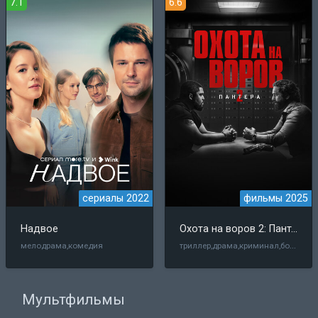
7.1
6.6
сериалы 2022
фильмы 2025
Надвое
Охота на воров 2: Пантера
триллер,драма,криминал,боевик
мелодрама,комедия
Мультфильмы