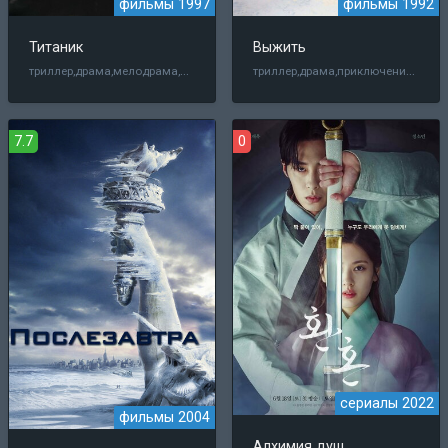
фильмы 1997
фильмы 1992
Титаник
Выжить
триллер,драма,мелодрама,история
триллер,драма,приключения,история
7.7
0
сериалы 2022
фильмы 2004
Алхимия душ