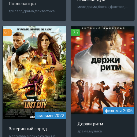
Послезавтра
мелодрама,боевик,фэнтези,комедия
триллер,драма,фантастика,приключения
6.1
7.7
фильмы 2006
фильмы 2022
Держи ритм
Затерянный город
драма,музыка
мелодрама,приключения,боевик,комедия