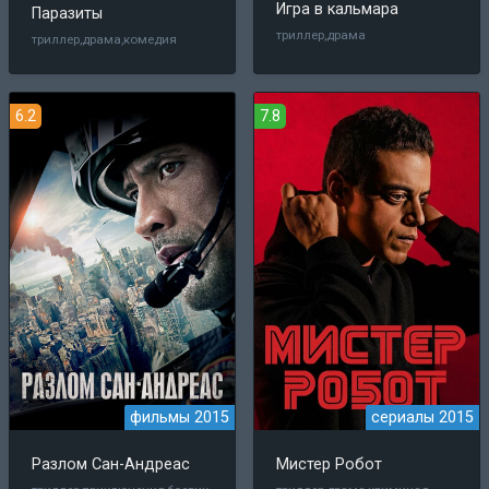
Игра в кальмара
Паразиты
триллер,драма
триллер,драма,комедия
6.2
7.8
фильмы 2015
сериалы 2015
Разлом Сан-Андреас
Мистер Робот