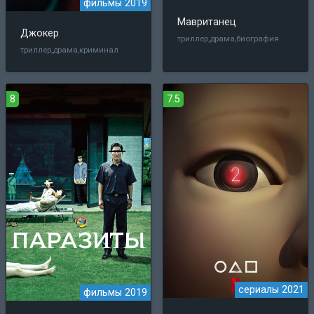
фильмы 2019
Мавританец
Джокер
триллер,драма,биография
триллер,драма,криминал
8
7.5
сериалы 2021
фильмы 2019