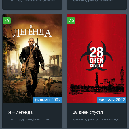
триллер,приключения,боевик
триллер,драма,криминал
7.9
7.5
фильмы 2007
фильмы 2002
Я — легенда
28 дней спустя
триллер,драма,фантастика,приключения,боевик
триллер,драма,фантастика,ужасы