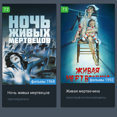
7.2
7.3
фильмы 1992
фильмы 1968
Живая мертвечина
Ночь живых мертвецов
триллер,фэнтези,комедия,ужасы
триллер,ужасы